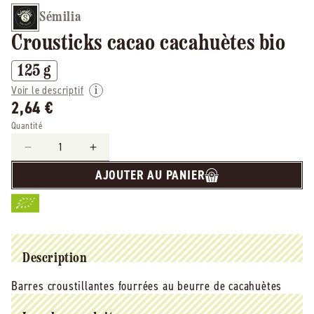
Sémilia
Crousticks cacao cacahuètes bio
125 g
Voir le descriptif
2,64 €
Quantité
Réduire
Augmenter
la
la
AJOUTER AU PANIER
quantité
quantité
de
de
Sémilia
Sémilia
-
-
-
-
Crousticks
Crousticks
Description
cacao
cacao
Barres croustillantes fourrées au beurre de cacahuètes
cacahuètes
cacahuètes
bio
bio