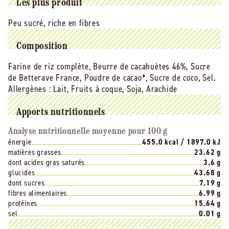
-
-
Les plus produit
125
125
Peu sucré, riche en fibres
g
g
Composition
Farine de riz complète, Beurre de cacahuètes 46%, Sucre
de Betterave France, Poudre de cacao*, Sucre de coco, Sel.
Allergènes :
Lait, Fruits à coque, Soja, Arachide
Apports nutritionnels
Analyse nutritionnelle moyenne pour 100 g
énergie
455.0 kcal / 1897.0 kJ
matières grasses
23.62 g
dont acides gras saturés
3.6 g
glucides
43.68 g
dont sucres
7.19 g
fibres alimentaires
6.99 g
protéines
15.64 g
sel
0.01 g