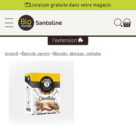
Ignorer et
Livraison gratuite dans votre magasin
passer au
contenu
Accueil
Épicerie sucrée
Biscuits, gâteaux, céréales
Passer aux
informations
produits