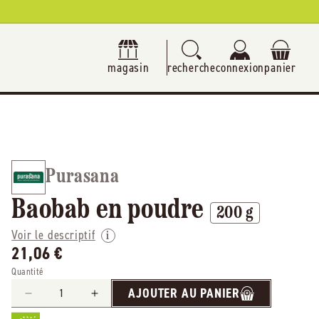
magasin
recherche
connexion
panier
Purasana
Baobab en poudre
200 g
Voir le descriptif
21,06 €
Quantité
AJOUTER AU PANIER
Réduire
Augmenter
la
la