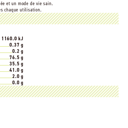
iée et un mode de vie sain.
s chaque utilisation.
/ 1160.0 kJ
0.37 g
0.2 g
76.5 g
35.5 g
41.0 g
2.0 g
0.0 g