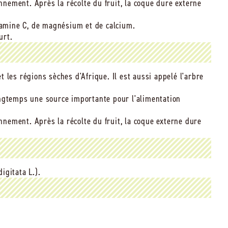
onnement. Après la récolte du fruit, la coque dure externe
itamine C, de magnésium et de calcium.
urt.
 les régions sèches d'Afrique. Il est aussi appelé l'arbre
ongtemps une source importante pour l'alimentation
onnement. Après la récolte du fruit, la coque externe dure
igitata L.).