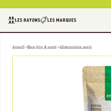
Ignorer et
passer au
contenu
LES RAYONS
LES MARQUES
Accueil
Bien-être & santé
Alimentation santé
Passer aux
informations
produits