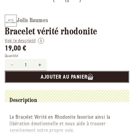
de
1
/
2
Jolis Baumes
Bracelet vérité rhodonite
Voir le descriptif
19,00 €
Quantité
Réduire
Augmenter
la
la
AJOUTER AU PANIER
quantité
quantité
de
de
Jolis
Jolis
Baumes
Baumes
Description
-
-
-
-
Le Bracelet Vérité en Rhodonite favorise ainsi la
Bracelet
Bracelet
libération émotionnelle et nous aide à trouver
vérité
vérité
sereinement notre propre voie.
rhodonite
rhodonite