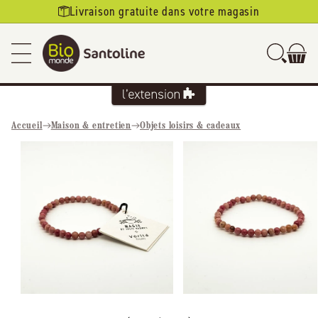
Ignorer et
Livraison gratuite dans votre magasin
passer au
contenu
Accueil
Maison & entretien
Objets loisirs & cadeaux
Passer aux
informations
produits