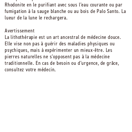
Longueur du bracelet : 17 cm
Rhodonite en le purifiant avec sous l’eau courante ou par
charte qualité de Jolis Baumes pour leur durabilité et
Montage : sur élastique
fumigation à la sauge blanche ou au bois de Palo Santo. La
leur beauté.
Aucune présence de métal afin de ne pas interférer
lueur de la lune le rechargera.
avec les propriétés lithothérapeutiques des pierres.
Avertissement
La lithothérapie est un art ancestral de médecine douce.
Elle vise non pas à guérir des maladies physiques ou
psychiques, mais à expérimenter un mieux-être. Les
pierres naturelles ne s’opposent pas à la médecine
traditionnelle. En cas de besoin ou d’urgence, de grâce,
consultez votre médecin.