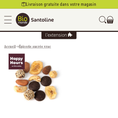
Ignorer et
Livraison gratuite dans votre magasin
passer au
contenu
Accueil
Épicerie sucrée vrac
Passer aux
informations
produits