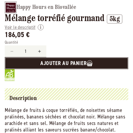
Happy Hours en Biovallée
Mélange torréfié gourmand
5kg
Voir le descriptif
186,05 €
Quantité
Réduire
Augmenter
la
la
AJOUTER AU PANIER
quantité
quantité
de
de
Happy
Happy
Hours
Hours
En
En
Biovallée
Biovallée
Description
-
-
Mélange de fruits à coque torréfiés, de noisettes sésame
-
-
pralinées, bananes séchées et chocolat noir. Mélange sans
Mélange
Mélange
torréfié
torréfié
arachide et sans sel. Mélange de fruits secs natures et
gourmand
gourmand
pralinés alliant les saveurs sucrées banane/chocolat.