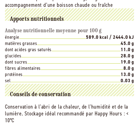
accompagnement d'une boisson chaude ou fraîche
Apports nutritionnels
Analyse nutritionnelle moyenne pour 100 g
énergie
589.0 kcal / 2444.0 kJ
matières grasses
45.0 g
dont acides gras saturés
11.0 g
glucides
28.0 g
dont sucres
19.0 g
fibres alimentaires
8.0 g
protéines
13.0 g
sel
0.03 g
Conseils de conservation
Conservation à l'abri de la chaleur, de l'humidité et de la
lumière. Stockage idéal recommandé par Happy Hours : <
10°C