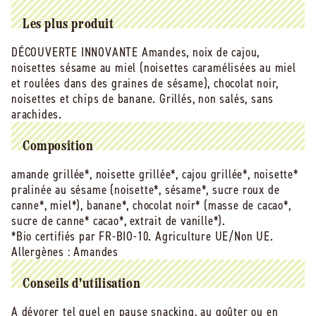
Vrac
Vrac
-
-
Les plus produit
5kg
5kg
DÉCOUVERTE INNOVANTE Amandes, noix de cajou,
noisettes sésame au miel (noisettes caramélisées au miel
et roulées dans des graines de sésame), chocolat noir,
noisettes et chips de banane. Grillés, non salés, sans
arachides.
Composition
amande grillée*, noisette grillée*, cajou grillée*, noisette*
pralinée au sésame (noisette*, sésame*, sucre roux de
canne*, miel*), banane*, chocolat noir* (masse de cacao*,
sucre de canne* cacao*, extrait de vanille*).
*Bio certifiés par FR-BIO-10. Agriculture UE/Non UE.
Allergènes :
Amandes
Conseils d'utilisation
A dévorer tel quel en pause snacking, au goûter ou en