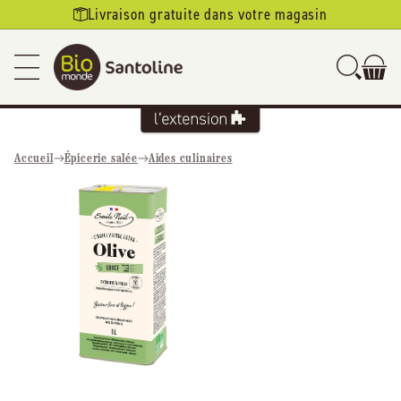
Ignorer et
Livraison gratuite dans votre magasin
passer au
contenu
Accueil
Épicerie salée
Aides culinaires
Passer aux
informations
produits