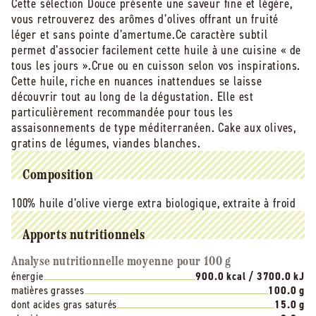
extra
extra
Cette sélection Douce présente une saveur fine et légère,
douce
douce
vous retrouverez des arômes d’olives offrant un fruité
bio
bio
léger et sans pointe d’amertume.Ce caractère subtil
Vrac
Vrac
permet d’associer facilement cette huile à une cuisine « de
-
-
tous les jours ».Crue ou en cuisson selon vos inspirations.
5
5
Cette huile, riche en nuances inattendues se laisse
l
l
découvrir tout au long de la dégustation. Elle est
particulièrement recommandée pour tous les
assaisonnements de type méditerranéen. Cake aux olives,
gratins de légumes, viandes blanches.
Composition
100% huile d’olive vierge extra biologique, extraite à froid
Apports nutritionnels
Analyse nutritionnelle moyenne pour 100 g
énergie
900.0 kcal / 3700.0 kJ
matières grasses
100.0 g
dont acides gras saturés
15.0 g