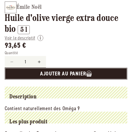
Émile Noël
Huile d'olive vierge extra douce
bio
5 l
Voir le descriptif
93,65 €
Quantité
Réduire
Augmenter
la
la
AJOUTER AU PANIER
quantité
quantité
de
de
émile
émile
Noël
Noël
Description
-
-
-
-
Contient naturellement des Oméga 9
Huile
Huile
d&#39;olive
d&#39;olive
Les plus produit
vierge
vierge