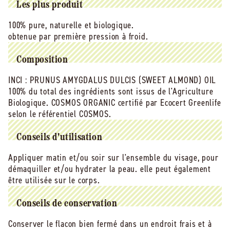
d&#39;amande
d&#39;amande
Les plus produit
douce
douce
bio
bio
100% pure, naturelle et biologique.
-
-
obtenue par première pression à froid.
50
50
ml
ml
Composition
INCI :
PRUNUS AMYGDALUS DULCIS (SWEET ALMOND) OIL
100% du total des ingrédients sont issus de l'Agriculture
Biologique. COSMOS ORGANIC certifié par Ecocert Greenlife
selon le référentiel COSMOS.
Conseils d'utilisation
Appliquer matin et/ou soir sur l'ensemble du visage, pour
démaquiller et/ou hydrater la peau. elle peut également
être utilisée sur le corps.
Conseils de conservation
Conserver le flacon bien fermé dans un endroit frais et à