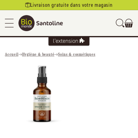
Ignorer et
Livraison gratuite dans votre magasin
passer au
contenu
Accueil
Hygiène & beauté
Soins & cosmétiques
Passer aux
informations
produits