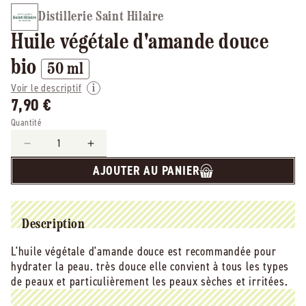
Distillerie Saint Hilaire
Huile végétale d'amande douce
bio
50 ml
Voir le descriptif
7,90 €
Quantité
Réduire
Augmenter
la
la
AJOUTER AU PANIER
quantité
quantité
de
de
Distillerie
Distillerie
saint
saint
Description
hilaire
hilaire
-
-
L'huile végétale d'amande douce est recommandée pour
-
-
hydrater la peau. très douce elle convient à tous les types
huile
huile
de peaux et particulièrement les peaux sèches et irritées.
végétale
végétale