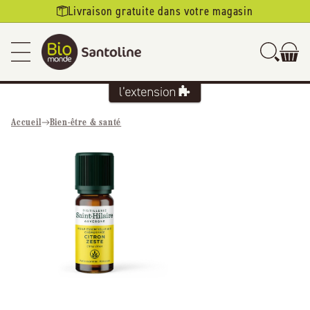
Ignorer et
Livraison gratuite dans votre magasin
passer au
contenu
Accueil
Bien-être & santé
Passer aux
informations
produits