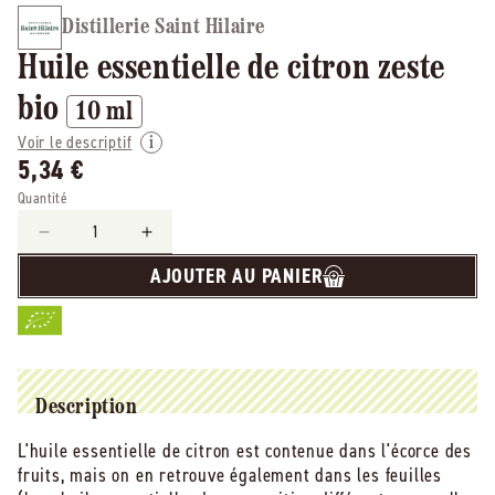
Distillerie Saint Hilaire
Huile essentielle de citron zeste
bio
10 ml
Voir le descriptif
5,34 €
Quantité
Réduire
Augmenter
la
la
AJOUTER AU PANIER
quantité
quantité
de
de
Distillerie
Distillerie
saint
saint
hilaire
hilaire
-
-
Description
-
-
L'huile essentielle de citron est contenue dans l'écorce des
huile
huile
fruits, mais on en retrouve également dans les feuilles
essentielle
essentielle