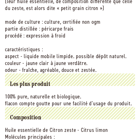
de
de
(leur huile essentielle, de composition différente que celle
citron
citron
du zeste, est alors dite « petit grain citron »)
zeste
zeste
bio
bio
mode de culture : culture, certifiée non ogm
-
-
partie distillée : péricarpe frais
10
10
procédé : expression à froid
ml
ml
caractéristiques :
aspect - liquide mobile limpide. possible dépôt naturel.
couleur - jaune clair à jaune verdâtre.
odeur - fraîche, agréable, douce et zestée.
Les plus produit
100% pure, naturelle et biologique.
flacon compte goutte pour une facilité d'usage du produit.
Composition
Huile essentielle de Citron zeste - Citrus limon
Molécules principales :