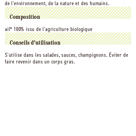
(origine
(origine
de l’environnement, de la nature et des humains.
France)
France)
-
-
Composition
45
45
g
g
ail* 100% issu de l'agriculture biologique
Conseils d'utilisation
S'utilise dans les salades, sauces, champignons. Éviter de
faire revenir dans un corps gras.