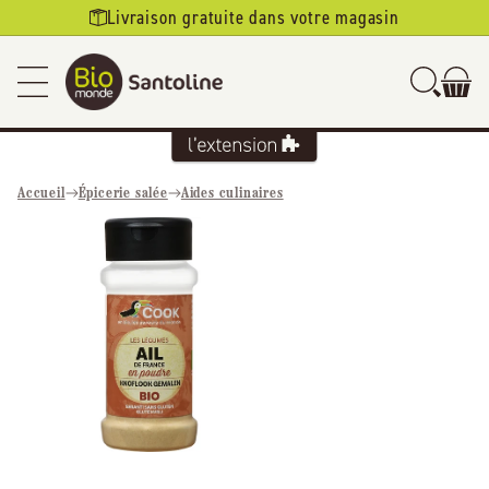
Ignorer et
Livraison gratuite dans votre magasin
passer au
contenu
Accueil
Épicerie salée
Aides culinaires
Passer aux
informations
produits