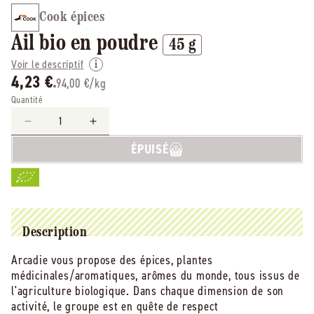
Cook épices
Ail bio en poudre
45 g
Voir le descriptif
4,23 €
94,00 €/kg
Quantité
Réduire
Augmenter
la
la
ÉPUISÉ
quantité
quantité
de
de
Cook
Cook
épices
épices
-
-
-
-
Description
EOL
EOL
Arcadie vous propose des épices, plantes
Ail
Ail
médicinales/aromatiques, arômes du monde, tous issus de
bio
bio
en
en
l'agriculture biologique. Dans chaque dimension de son
poudre
poudre
activité, le groupe est en quête de respect