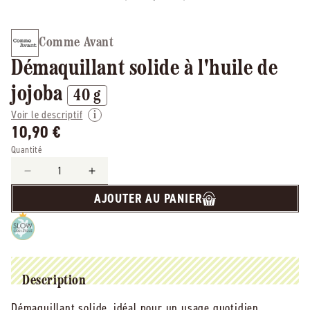
Comme Avant
Démaquillant solide à l'huile de
jojoba
40 g
Voir le descriptif
10,90 €
Quantité
Réduire
Augmenter
la
la
AJOUTER AU PANIER
quantité
quantité
de
de
Comme
Comme
Avant
Avant
-
-
-
-
Description
Démaquillant
Démaquillant
Démaquillant solide, idéal pour un usage quotidien.
solide
solide