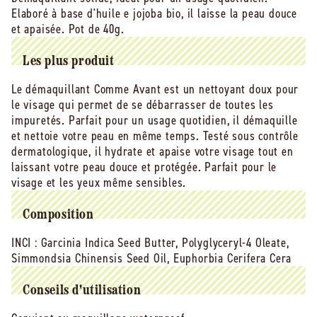
Elaboré à base d'huile e jojoba bio, il laisse la peau douce
à
à
l&#39;huile
l&#39;huile
et apaisée. Pot de 40g.
de
de
jojoba
jojoba
Les plus produit
-
-
40
40
Le démaquillant Comme Avant est un nettoyant doux pour
g
g
le visage qui permet de se débarrasser de toutes les
impuretés. Parfait pour un usage quotidien, il démaquille
et nettoie votre peau en même temps. Testé sous contrôle
dermatologique, il hydrate et apaise votre visage tout en
laissant votre peau douce et protégée. Parfait pour le
visage et les yeux même sensibles.
Composition
INCI :
Garcinia Indica Seed Butter, Polyglyceryl-4 Oleate,
Simmondsia Chinensis Seed Oil, Euphorbia Cerifera Cera
Conseils d'utilisation