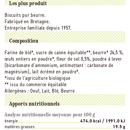
-
-
Les plus produit
1,5
1,5
kg
kg
Biscuits pur beurre.
Fabriqué en Bretagne.
Entreprise familiale depuis 1957.
Composition
Farine de blé*, sucre de canne équitable**, beurre* 24,5 %,
œufs entiers en poudre*, fleur de sel 0,5%, poudre à lever
(bicarbonate d'ammonium, antimottant : carbonate de
magnésium), lait écrémé en poudre*.
*issu de l'agriculture biologique
** issu du commerce équitable
Allergènes :
Oeuf, Lait, Blé, Beurre
Apports nutritionnels
Analyse nutritionnelle moyenne pour 100 g
énergie
474.0 kcal / 1991.0 kJ
matières grasses
19.5 g