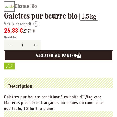
Chante Bio
Galettes pur beurre bio
1,5 kg
Voir le descriptif
26,83 €
27,71 €
Quantité
Réduire
Augmenter
la
la
AJOUTER AU PANIER
quantité
quantité
de
de
Chante
Chante
Bio
Bio
-
-
-
-
Description
Galettes
Galettes
Galettes pur beurre conditionné en boite d'1,5kg vrac.
pur
pur
Matières premières françaises ou issues du commerce
beurre
beurre
bio
bio
équitable, 1% for the planet
Vrac
Vrac