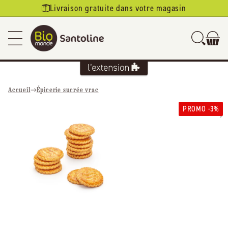
Ignorer et
Livraison gratuite dans votre magasin
passer au
contenu
Accueil
Épicerie sucrée vrac
Passer aux
PROMO -3%
informations
produits