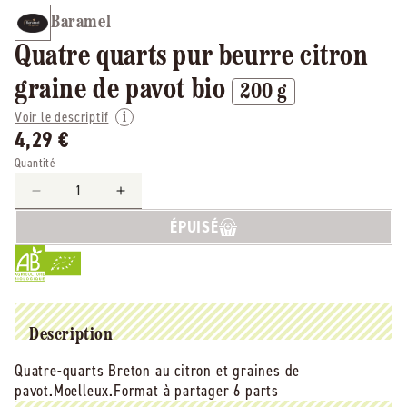
Baramel
Quatre quarts pur beurre citron
graine de pavot bio
200 g
Voir le descriptif
4,29 €
Quantité
Réduire
Augmenter
la
la
ÉPUISÉ
quantité
quantité
de
de
Baramel
Baramel
-
-
-
-
Quatre
Quatre
Description
quarts
quarts
Quatre-quarts Breton au citron et graines de
pur
pur
pavot.Moelleux.Format à partager 6 parts
beurre
beurre