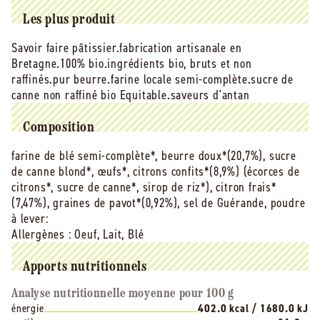
citron
citron
graine
graine
Les plus produit
de
de
pavot
pavot
Savoir faire pâtissier.fabrication artisanale en
bio
bio
Bretagne.100% bio.ingrédients bio, bruts et non
-
-
raffinés.pur beurre.farine locale semi-complète.sucre de
200
200
canne non raffiné bio Equitable.saveurs d'antan
g
g
Composition
farine de blé semi-complète*, beurre doux*(20,7%), sucre
de canne blond*, œufs*, citrons confits*(8,9%) (écorces de
citrons*, sucre de canne*, sirop de riz*), citron frais*
(7,47%), graines de pavot*(0,92%), sel de Guérande, poudre
à lever:
Allergènes :
Oeuf, Lait, Blé
Apports nutritionnels
Analyse nutritionnelle moyenne pour 100 g
énergie
402.0 kcal / 1680.0 kJ