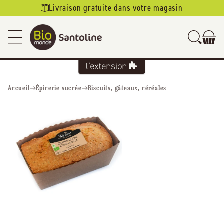
Ignorer et
Livraison gratuite dans votre magasin
passer au
contenu
Accueil
Épicerie sucrée
Biscuits, gâteaux, céréales
Passer aux
informations
produits