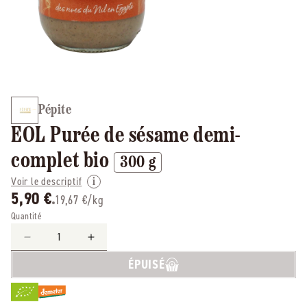
Pépite
EOL Purée de sésame demi-
complet bio
300 g
Voir le descriptif
5,90 €
19,67 €/kg
Quantité
Réduire
Augmenter
la
la
ÉPUISÉ
quantité
quantité
de
de
Pépite
Pépite