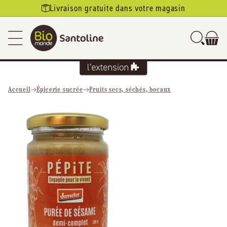
Ignorer et
Livraison gratuite dans votre magasin
passer au
contenu
Accueil
Épicerie sucrée
Fruits secs, séchés, bocaux
Passer aux
informations
produits