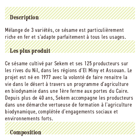
-
-
-
-
EOL
EOL
Description
Purée
Purée
Mélange de 3 variétés, ce sésame est particulièrement
de
de
riche en fer et s'adapte parfaitement à tous les usages.
sésame
sésame
demi-
demi-
complet
complet
Les plus produit
bio
bio
(origine
(origine
Ce sésame cultivé par Sekem et ses 125 producteurs sur
Egypte)
Egypte)
les rives du Nil, dans les régions d'El Miny et Assouan. Le
-
-
projet est né en 1977 avec la volonté de faire renaitre la
300
300
vie dans le désert à travers un programme d'agriculture
g
g
en biodynamie dans une 1ère ferme aux portes du Caire.
Depuis plus de 40 ans, Sekem accompagne les producteurs
dans une démarche vertueuse de formation à l'agriculture
biodynamique, complétée d'engagements sociaux et
environnements forts.
Composition