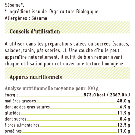
Sésame*.
* Ingrédient issu de l'Agriculture Biologique.
Allergènes :
Sésame
Conseils d'utilisation
A utiliser dans les préparations salées ou sucrées (sauces,
salades, tahin, pâtisseries...). Une couche d'huile peut
apparaître naturellement, il suffit de bien remuer avant
chaque utilisation pour retrouver une texture homogène.
Apports nutritionnels
Analyse nutritionnelle moyenne pour 100 g
énergie
573.0 kcal / 2367.0 kJ
matières grasses
48.0 g
dont acides gras saturés
6.9 g
glucides
11.9 g
dont sucres
0.4 g
fibres alimentaires
12.5 g
protéines
17.0 g