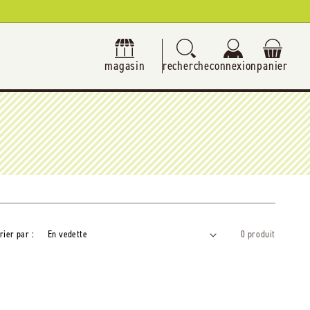
magasin
recherche
connexion
panier
rier par :
0 produit